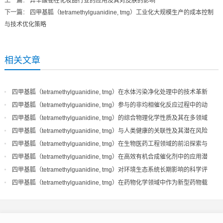
上一篇
：
异辛酸铋在化妆品行业的应用及其对皮肤的影响
下一篇
：
四甲基胍（tetramethylguanidine, tmg）工业化大规模生产的成本控制
与技术优化策略
相关文章
四甲基胍（tetramethylguanidine, tmg）在水体污染净化处理中的技术革新
与实际应用
四甲基胍（tetramethylguanidine, tmg）参与的非均相催化反应过程中的动
力学行为分析
四甲基胍（tetramethylguanidine, tmg）的综合物理化学性质及其在多领域
应用的广泛前景
四甲基胍（tetramethylguanidine, tmg）与人类健康的关联性及其潜在风险
因素探讨
四甲基胍（tetramethylguanidine, tmg）在生物医药工程领域的前沿探索与
实践案例分享
四甲基胍（tetramethylguanidine, tmg）在高效有机合成催化剂中的应用潜
力及未来发展方向
四甲基胍（tetramethylguanidine, tmg）对环境生态系统长期影响的科学评
估与对策建议
四甲基胍（tetramethylguanidine, tmg）在药物化学领域中作为新型药物载
体材料的研究进展