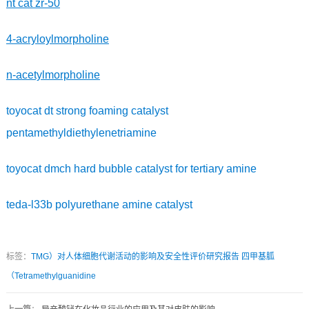
nt cat zr-50
4-acryloylmorpholine
n-acetylmorpholine
toyocat dt strong foaming catalyst
pentamethyldiethylenetriamine
toyocat dmch hard bubble catalyst for tertiary amine
teda-l33b polyurethane amine catalyst
标签：
TMG）对人体细胞代谢活动的影响及安全性评价研究报告
四甲基胍
（Tetramethylguanidine