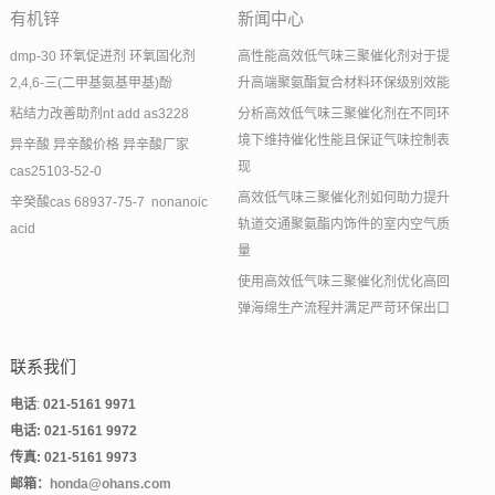
有机锌
新闻中心
dmp-30 环氧促进剂 环氧固化剂
高性能高效低气味三聚催化剂对于提
2,4,6-三(二甲基氨基甲基)酚
升高端聚氨酯复合材料环保级别效能
粘结力改善助剂nt add as3228
分析高效低气味三聚催化剂在不同环
境下维持催化性能且保证气味控制表
异辛酸 异辛酸价格 异辛酸厂家
现
cas25103-52-0
高效低气味三聚催化剂如何助力提升
辛癸酸cas 68937-75-7 nonanoic
轨道交通聚氨酯内饰件的室内空气质
acid
量
使用高效低气味三聚催化剂优化高回
弹海绵生产流程并满足严苛环保出口
联系我们
电话
:
021-5161 9971
电话
: 021-5161 9972
传真
:
021-5161 9973
邮箱：
honda@ohans.com