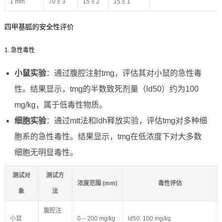
1 mm
70 ± 3
15 ± 2
15 ± 1
四甲基胍的安全性评价
1. 急性毒性
小鼠实验
：通过腹腔注射tmg，评估其对小鼠的急性毒
性。结果显示，tmg的半数致死剂量（ld50）约为100
mg/kg，属于低毒性物质。
细胞实验
：通过mtt法和ldh释放实验，评估tmg对多种细
胞系的急性毒性。结果显示，tmg在低浓度下对大多数
细胞无明显毒性。
测试对
测试方
浓度范围 (mm)
毒性评估
象
法
腹腔注
小鼠
0 – 200 mg/kg
ld50: 100 mg/kg