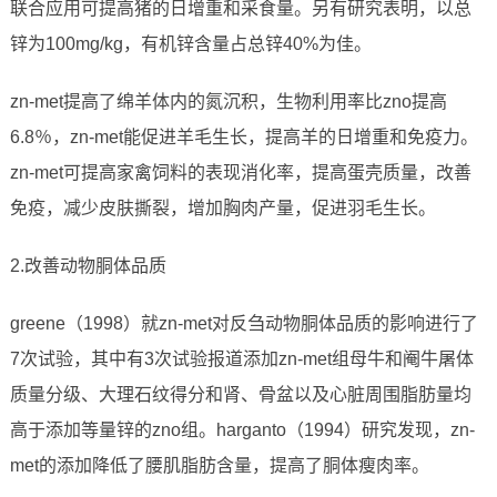
联合应用可提高猪的日增重和采食量。另有研究表明，以总
锌为100mg/kg，有机锌含量占总锌40%为佳。
zn-met提高了绵羊体内的氮沉积，生物利用率比zno提高
6.8％，zn-met能促进羊毛生长，提高羊的日增重和免疫力。
zn-met可提高家禽饲料的表现消化率，提高蛋壳质量，改善
免疫，减少皮肤撕裂，增加胸肉产量，促进羽毛生长。
2.改善动物胴体品质
greene（1998）就zn-met对反刍动物胴体品质的影响进行了
7次试验，其中有3次试验报道添加zn-met组母牛和阉牛屠体
质量分级、大理石纹得分和肾、骨盆以及心脏周围脂肪量均
高于添加等量锌的zno组。harganto（1994）研究发现，zn-
met的添加降低了腰肌脂肪含量，提高了胴体瘦肉率。