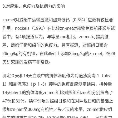
3.对应激、免疫力及抗病力的影响
zn-met对减缓牛运输应激和蛋鸡低钙（0.3%）应激有较显著
作用。nockels（1991）在比较zn-met对动物免疫机能影响试
验中，有4项报道认为，与等量zno相比，zn-met可提高雏
鸡、断奶仔猪和绵羊的免疫力。另有报道，对照组日粮含
26mg/kg的有机锌，在此基础上添加25mg/kg的zn-met，在28
天研究期的发病率非常低。
测定０天和14天血液中的抗体滴度作为对疱疹病毒-1（bhv-
1）和副流感3（ｐｉ-3）接种的免疫反应测定结果，接种后
14天bhv-1的抗体滴度zn-met组比对照组和zno组分别提高了
47％和31％。犊牛饲喂对照组日粮和在对照组日粮的基础上
添加zn-met至360mg有机锌／头／天的水平，zn-met供应组
犊牛的增重提高10.7％（0.704与0.636kg／天），发病率减