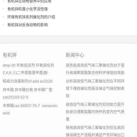
有机锌在动物营养中的应用
有机锌粒度小化学活性强
环保有机锌系列催化剂的介绍
有机锌对反刍动物的影响
有机锌
新闻中心
dmp-30 环氧促进剂 环氧固化剂
高性能高效低气味三聚催化剂对于提
2,4,6-三(二甲基氨基甲基)酚
升高端聚氨酯复合材料环保级别效能
粘结力改善助剂nt add as3228
分析高效低气味三聚催化剂在不同环
境下维持催化性能且保证气味控制表
异辛酸 异辛酸价格 异辛酸厂家
现
cas25103-52-0
高效低气味三聚催化剂如何助力提升
辛癸酸cas 68937-75-7 nonanoic
轨道交通聚氨酯内饰件的室内空气质
acid
量
使用高效低气味三聚催化剂优化高回
弹海绵生产流程并满足严苛环保出口